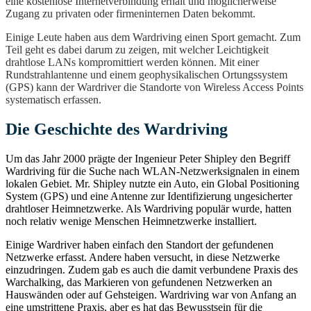
eine kostenlose Internetverbindung erhält und möglicherweise
Zugang zu privaten oder firmeninternen Daten bekommt.
Einige Leute haben aus dem Wardriving einen Sport gemacht. Zum
Teil geht es dabei darum zu zeigen, mit welcher Leichtigkeit
drahtlose LANs kompromittiert werden können. Mit einer
Rundstrahlantenne und einem geophysikalischen Ortungssystem
(GPS) kann der Wardriver die Standorte von Wireless Access Points
systematisch erfassen.
Die Geschichte des Wardriving
Um das Jahr 2000 prägte der Ingenieur Peter Shipley den Begriff
Wardriving für die Suche nach WLAN-Netzwerksignalen in einem
lokalen Gebiet. Mr. Shipley nutzte ein Auto, ein Global Positioning
System (GPS) und eine Antenne zur Identifizierung ungesicherter
drahtloser Heimnetzwerke. Als Wardriving populär wurde, hatten
noch relativ wenige Menschen Heimnetzwerke installiert.
Einige Wardriver haben einfach den Standort der gefundenen
Netzwerke erfasst. Andere haben versucht, in diese Netzwerke
einzudringen. Zudem gab es auch die damit verbundene Praxis des
Warchalking, das Markieren von gefundenen Netzwerken an
Hauswänden oder auf Gehsteigen. Wardriving war von Anfang an
eine umstrittene Praxis, aber es hat das Bewusstsein für die