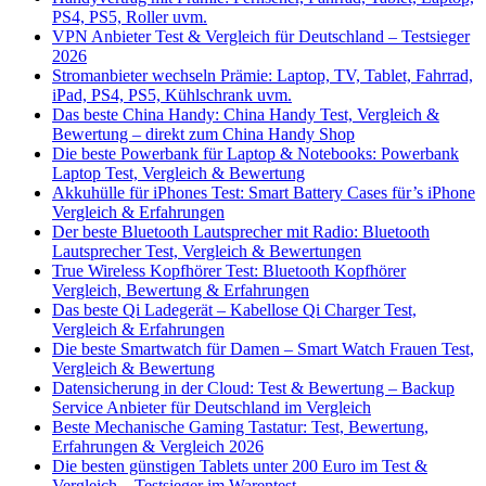
PS4, PS5, Roller uvm.
VPN Anbieter Test & Vergleich für Deutschland – Testsieger
2026
Stromanbieter wechseln Prämie: Laptop, TV, Tablet, Fahrrad,
iPad, PS4, PS5, Kühlschrank uvm.
Das beste China Handy: China Handy Test, Vergleich &
Bewertung – direkt zum China Handy Shop
Die beste Powerbank für Laptop & Notebooks: Powerbank
Laptop Test, Vergleich & Bewertung
Akkuhülle für iPhones Test: Smart Battery Cases für’s iPhone
Vergleich & Erfahrungen
Der beste Bluetooth Lautsprecher mit Radio: Bluetooth
Lautsprecher Test, Vergleich & Bewertungen
True Wireless Kopfhörer Test: Bluetooth Kopfhörer
Vergleich, Bewertung & Erfahrungen
Das beste Qi Ladegerät – Kabellose Qi Charger Test,
Vergleich & Erfahrungen
Die beste Smartwatch für Damen – Smart Watch Frauen Test,
Vergleich & Bewertung
Datensicherung in der Cloud: Test & Bewertung – Backup
Service Anbieter für Deutschland im Vergleich
Beste Mechanische Gaming Tastatur: Test, Bewertung,
Erfahrungen & Vergleich 2026
Die besten günstigen Tablets unter 200 Euro im Test &
Vergleich – Testsieger im Warentest