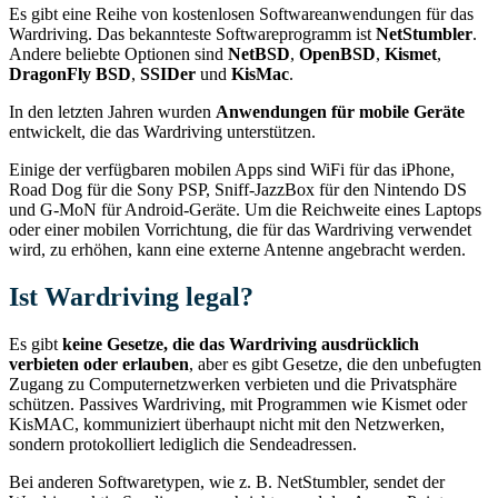
Es gibt eine Reihe von kostenlosen Softwareanwendungen für das
Wardriving. Das bekannteste Softwareprogramm ist
NetStumbler
.
Andere beliebte Optionen sind
NetBSD
,
OpenBSD
,
Kismet
,
DragonFly
BSD
,
SSIDer
und
KisMac
.
In den letzten Jahren wurden
Anwendungen für mobile Geräte
entwickelt, die das Wardriving unterstützen.
Einige der verfügbaren mobilen Apps sind WiFi für das iPhone,
Road Dog für die Sony PSP, Sniff-JazzBox für den Nintendo DS
und G-MoN für Android-Geräte. Um die Reichweite eines Laptops
oder einer mobilen Vorrichtung, die für das Wardriving verwendet
wird, zu erhöhen, kann eine externe Antenne angebracht werden.
Ist Wardriving legal?
Es gibt
keine Gesetze, die das Wardriving ausdrücklich
verbieten oder erlauben
, aber es gibt Gesetze, die den unbefugten
Zugang zu Computernetzwerken verbieten und die Privatsphäre
schützen. Passives Wardriving, mit Programmen wie Kismet oder
KisMAC, kommuniziert überhaupt nicht mit den Netzwerken,
sondern protokolliert lediglich die Sendeadressen.
Bei anderen Softwaretypen, wie z. B. NetStumbler, sendet der